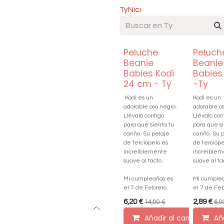
Ty
Nici
Peluche
Peluch
Beanie
Beanie
Babies Kodi
Babies
24 cm - Ty
-Ty
Kodi es un
Kodi es un
adorable oso negro.
adorable os
Llévalo contigo
Llévalo con
para que sienta tu
para que si
cariño. Su pelaje
cariño. Su 
de terciopelo es
de terciope
increíblemente
increíble
suave al tacto.
suave al ta
Mi cumpleaños es
Mi cumplea
el 7 de Febrero.
el 7 de Feb
6,20
€
2,89
€
14,99
€
6,9
Añadir al carrito
Aña