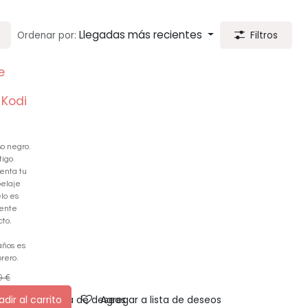
Llegadas más recientes
Ordenar por:
Filtros
e
 Kodi
o negro.
tigo
enta tu
pelaje
lo es
mente
cto.
ños es
rero.
9
€
dir al carrito
Agregar a lista de deseos
Agregar a lista de deseos