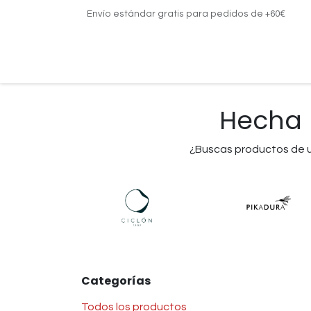
Ir al contenido
Envío estándar gratis para pedidos de +60€
Inicio
¿Para quién?
Tipos de regalo
Hecha 
¿Buscas productos de u
Categorías
Todos los productos