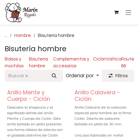
Ir al contenido
...
Hombre
Bisutería hombre
Bisutería hombre
Bolsos y
Bisutería
Complementos y
Ciclón
Valtico
Route
mochilas
hombre
accesorios
66
Ordenar por
Filtros
Anillo Mente y
Anillo Calavera -
Cuerpo - Ciclón
Ciclón
Descubre la elegancia y el
Anillo Calavera de la colección
significado detrás del anillo
especial para hombre de la firma
Mente y Cuerpo de Ciclón. Este
Ciclón. Diseño de calavera
anillo bañado en plata presenta
bañada en plata de 30 mm.
una forma clásica de alianza con
el grabado distintivo de Ciclón
Una joya fabricada en metal