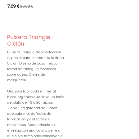
7,69
€
30,90
€
Pulsera Triangle -
Ciclón
Pulsera Triangle de la colección
especial para hombre de la firma
Ciclón. Diseño de pasantes con
forma de triángulo montados
sobre cuero. Cierre de
mosquetón.
Una joya fabricada en metal
hipoalergénico que lleva un baño
de plata de 15 a 20 micras.
Tiene una garantía de 3 años
que cubre los defectos de
fabricación y defectos de
materiales. Cada artículo se
entrega con una bolsita de tela
que sirve tanto para conservar la