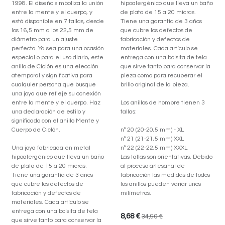
1998. El diseño simboliza la unión
hipoalergénico que lleva un baño
entre la mente y el cuerpo, y
de plata de 15 a 20 micras.
está disponible en 7 tallas, desde
Tiene una garantía de 3 años
los 16,5 mm a los 22,5 mm de
que cubre los defectos de
diámetro para un ajuste
fabricación y defectos de
perfecto. Ya sea para una ocasión
materiales. Cada artículo se
especial o para el uso diario, este
entrega con una bolsita de tela
anillo de Ciclón es una elección
que sirve tanto para conservar la
atemporal y significativa para
pieza como para recuperar el
cualquier persona que busque
brillo original de la pieza.
una joya que refleje su conexión
entre la mente y el cuerpo. Haz
Los anillos de hombre tienen 3
una declaración de estilo y
tallas:
significado con el anillo Mente y
Cuerpo de Ciclón.
nº 20 (20-20,5 mm) - XL
nº 21 (21-21,5 mm) XXL
Una joya fabricada en metal
nº 22 (22-22,5 mm) XXXL
hipoalergénico que lleva un baño
Las tallas son orientativas. Debido
de plata de 15 a 20 micras.
al proceso artesanal de
Tiene una garantía de 3 años
fabricación las medidas de todos
que cubre los defectos de
los anillos pueden variar unos
fabricación y defectos de
milímetros.
materiales. Cada artículo se
entrega con una bolsita de tela
8,68
€
34,90
€
que sirve tanto para conservar la