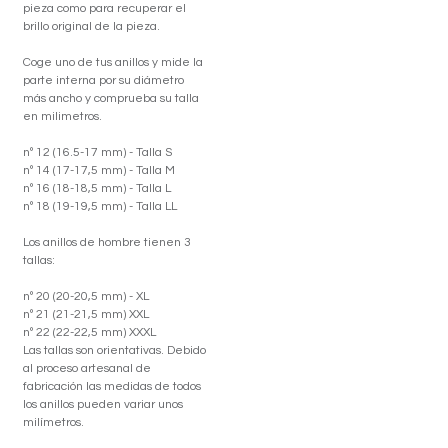
pieza como para recuperar el
brillo original de la pieza.
Coge uno de tus anillos y mide la
parte interna por su diámetro
más ancho y comprueba su talla
en milimetros.
nº 12 (16.5-17 mm) - Talla S
nº 14 (17-17,5 mm) - Talla M
nº 16 (18-18,5 mm) - Talla L
nº 18 (19-19,5 mm) - Talla LL
Los anillos de hombre tienen 3
tallas:
nº 20 (20-20,5 mm) - XL
nº 21 (21-21,5 mm) XXL
nº 22 (22-22,5 mm) XXXL
Las tallas son orientativas. Debido
al proceso artesanal de
fabricación las medidas de todos
los anillos pueden variar unos
milímetros.