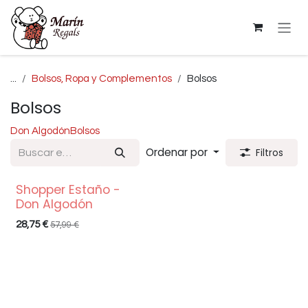
Ir al contenido
...
Bolsos, Ropa y Complementos
Bolsos
Bolsos
Don Algodón
Bolsos
Ordenar por
Filtros
Shopper Estaño -
Don Algodón
28,75
€
57,99
€