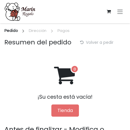
Ir al contenido
Pedido
Dirección
Pagos
Resumen del pedido
Volver a pedir
¡Su cesta está vacía!
Tienda
Antes de finalizar - Modifica o