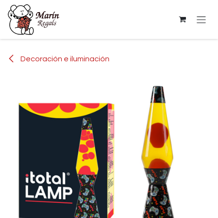
Ir al contenido
Decoración e iluminación