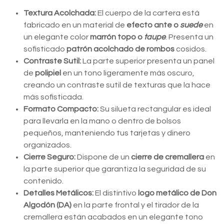
Textura Acolchada:
El cuerpo de la cartera está
fabricado en un material de
efecto ante o
suede
en
un elegante color
marrón topo o
taupe
. Presenta un
sofisticado
patrón acolchado de rombos
cosidos.
Contraste Sutil:
La parte superior presenta un panel
de
polipiel
en un tono ligeramente más oscuro,
creando un contraste sutil de texturas que la hace
más sofisticada.
Formato Compacto:
Su silueta rectangular es ideal
para llevarla en la mano o dentro de bolsos
pequeños, manteniendo tus tarjetas y dinero
organizados.
Cierre Seguro:
Dispone de un
cierre de cremallera
en
la parte superior que garantiza la seguridad de su
contenido.
Detalles Metálicos:
El distintivo
logo metálico de Don
Algodón (DA)
en la parte frontal y el tirador de la
cremallera están acabados en un elegante tono