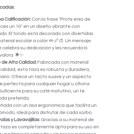
acadas:
 Calificación:
Con la frase "Profe eres de
eces un 10" en un diseño vibrante con
cudo. El fondo está decorado con divertidas
aterial escolar a color ✏️📏🎨. Un mensaje
e celebra su dedicación y les recuerda lo
valora. 🌟✨
 de Alta Calidad:
Fabricada con material
calidad, esta taza es robusta y duradera,
diario. Ofrece un tacto suave y un aspecto
e perfecta para cualquier hogar u oficina.
Suficiente para su café matutino, un té
ida preferida.
ñada con un asa ergonómica que facilita un
ómodo, ideal para disfrutar de cada sorbo.
das y Lavavajillas:
Gracias a su material de
a taza es completamente apta para su uso en