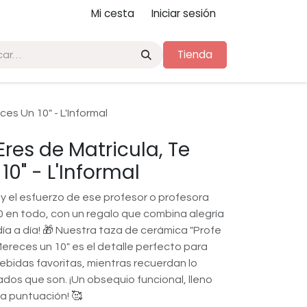
Mi cesta
Iniciar sesión
Tienda
es Un 10" - L'Informal
Eres de Matricula, Te
0" - L'Informal
 y el esfuerzo de ese profesor o profesora
0 en todo, con un regalo que combina alegría
día a día! 🎁 Nuestra taza de cerámica "Profe
Mereces un 10" es el detalle perfecto para
ebidas favoritas, mientras recuerdan lo
dos que son. ¡Un obsequio funcional, lleno
ma puntuación! 🥰