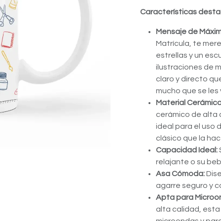
Características dest
Mensaje de Máxima
Matrícula, te mer
estrellas y un es
ilustraciones de m
claro y directo qu
mucho que se les 
Material Cerámico
cerámico de alta 
ideal para el uso 
clásico que la hac
Capacidad Ideal:
relajante o su beb
Asa Cómoda:
Dise
agarre seguro y c
Apta para Microon
alta calidad, est