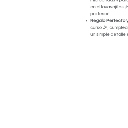
microondas y par
en el lavavajillas.
profesor!
Regalo Perfecto y
curso 🎉, cumplea
un simple detalle 
obsequio que será
Para los profesores
Re
3,30
€
(impuesto inc
Comprar ahor
Agregar a lista d
Términos y condiciones