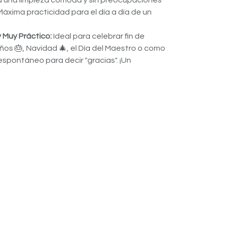
a una limpieza cómoda y sin preocupaciones
 ¡Máxima practicidad para el día a día de un
 Muy Práctico:
Ideal para celebrar fin de
ños 🎂, Navidad 🎄, el Día del Maestro o como
espontáneo para decir "gracias". ¡Un
 usado y valorado a diario! ❤️
galos divertidos
Regalos económicos
luido)
7,95
€
Añadir al carrito
a
e deseos