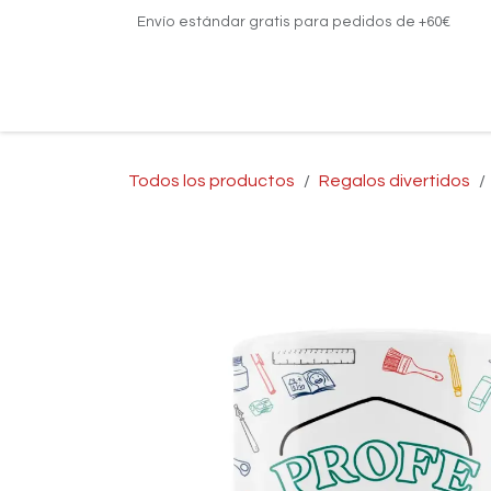
Ir al contenido
Envío estándar gratis para pedidos de +60€
Inicio
¿Para quién?
Tipos de regalo
Todos los productos
Regalos divertidos