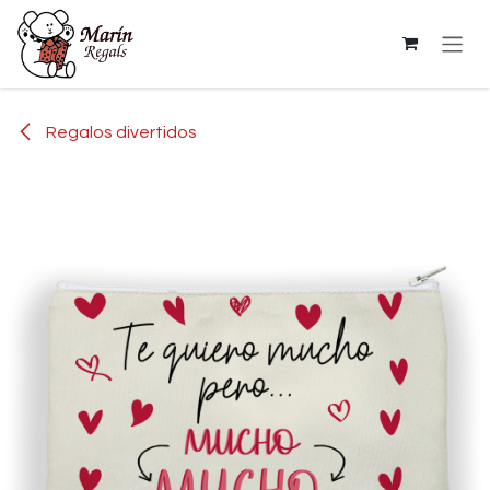
Ir al contenido
Regalos divertidos